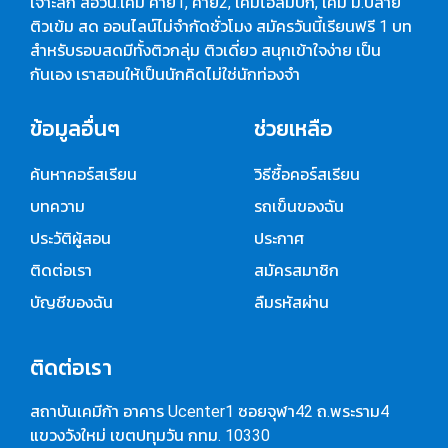
เจาะลึก สอวน.เคมี ค่าย1, ค่าย2, เคมีโอลิมปิก, เคมี ม.ปลาย
ติวเข้ม สด ออนไลน์ไม่จำกัดชั่วโมง สมัครวันนี้เรียนฟรี 1 บท
สำหรับรอบสดมีทั้งติวกลุ่ม ติวเดี่ยว สนุกเข้าใจง่าย เป็น
กันเอง เราสอนให้เป็นนักคิดไม่ใช่นักท่องจำ
ข้อมูลอื่นๆ
ช่วยเหลือ
ค้นหาคอร์สเรียน
วิธีซื้อคอร์สเรียน
บทความ
รถเข็นของฉัน
ประวัติผู้สอน
ประกาศ
ติดต่อเรา
สมัครสมาชิก
บัญชีของฉัน
ลืมรหัสผ่าน
ติดต่อเรา
สถาบันเคมีก้า อาคาร Ucenter1 ซอยจุฬา42 ถ.พระราม4
แขวงวังใหม่ เขตปทุมวัน กทม. 10330