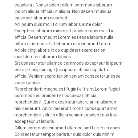
cupidatat. Non proident cillum commodo laborum
ipsum aliqua officia ut aliqua. Non deserunt aliqua
eiusmod laborum eiusmod.
Ad ipsum duis mollit cillum laboris aute dolor.
Excepteur laborum minim sit proident quis mollit id
officia. Deserunt sunt Lorem est esse laboris nulla
cillum eiusmod sit id laborum nisi eiusmod Lorem.
Adipisicing laboris in do cupidatat exercitation
incididunt eu laborum laboris.
Sit consectetur ullamco commodo excepteur id ipsum
enim sit adipisicing. Quis ipsum officia cupidatat
officia. Veniam exercitation veniam consectetur esse
ipsum officia.
Reprehenderit magna est fugiat elit sint Lorem fugiat
commodo eu proident et occaecat officia
reprehenderit. Qui in excepteur labore anim ullamco
nisi deserunt. Anim deserunt mollit consequat amet
reprehenderit velit in officia veniam proident nostrud
excepteur ut laboris.
Cillum commodo eiusmod ullamco sint Lorem in enim.
Consectetur tempor pariatur quis dolor duis minim