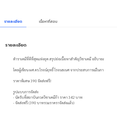
รายละเอียด
เนื้อหาที่สอน
รายละเอียด
ตำราเคมีที่ดีที่สุดแห่งยุค สรุปย่อเนื้อหาสำคัญวิชาเคมี อธิบายละเอี
โดยผู้เขียน ผศ.ดร.โรจน์ฤทธิ์ โรจนธเนศ จากประสบการณ์ในการสอนพิเศ
ราคาพิเศษ 390 จัดส่งฟรี!

รูปแบบการจัดส่ง

- นัดรับที่สถาบันกวดวิชาเคมีก้า ราคา 342 บาท

- จัดส่งฟรี (390 บาทรวมราคราจัดส่งแล้ว)
